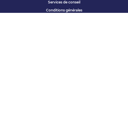
Services de conseil
Conditions générales
Qui sommes nous ?
Accessibilité
Partenariats offres
Site corporate
Études Apec
Contact presse
« Vous avez une question ? »