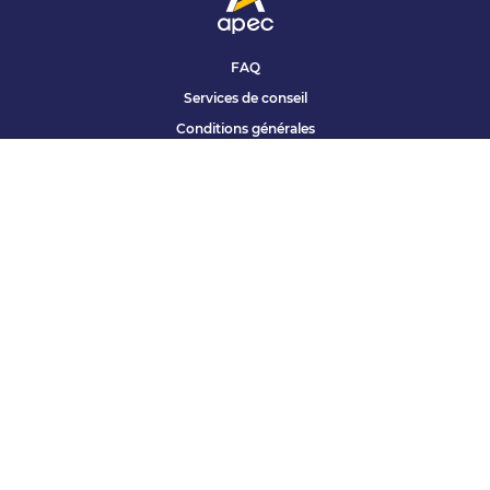
FAQ
Services de conseil
Conditions générales
Qui sommes nous ?
Accessibilité
Partenariats offres
Site corporate
Études Apec
Contact presse