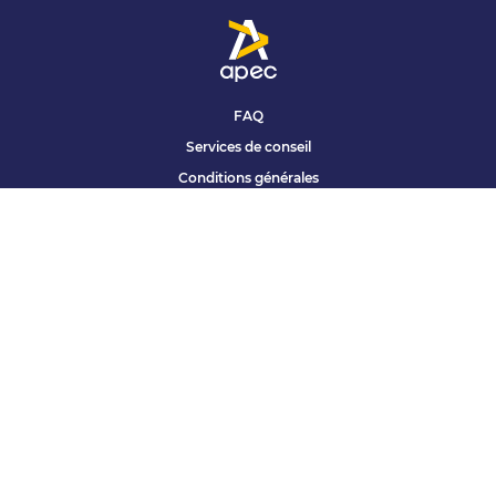
FAQ
Services de conseil
Conditions générales
Qui sommes nous ?
Accessibilité
Partenariats offres
Site corporate
Études Apec
Contact presse