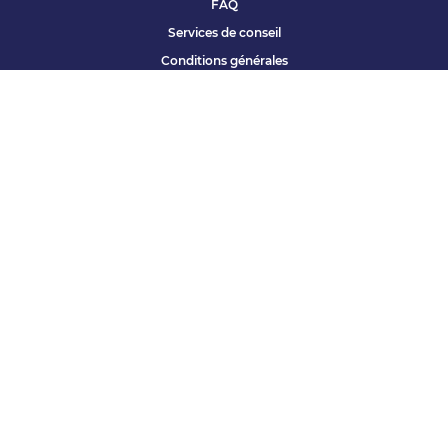
FAQ
Services de conseil
Conditions générales
Qui sommes nous ?
Accessibilité
Partenariats offres
Site corporate
Études Apec
Contact presse