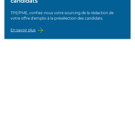
candidats
TPE/PME, confiez-nous votre sourcing de la rédaction de
votre offre d'emploi à la présélection des candidats.
En savoir plus