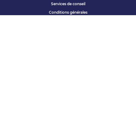
Services de conseil
Conditions générales
Qui sommes nous ?
Accessibilité
Partenariats offres
Site corporate
Études Apec
Contact presse
« Vous avez une question ? »