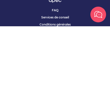
FAQ
Services de conseil
Conditions générales
Qui sommes nous ?
Accessibilité
Partenariats offres
Site corporate
Études Apec
Contact presse