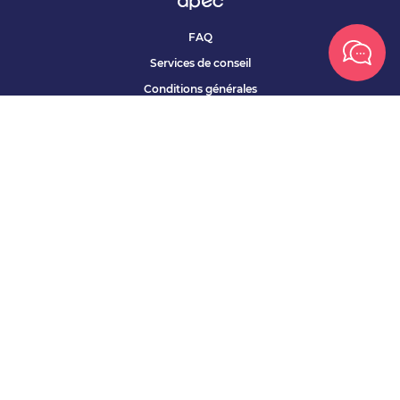
FAQ
Services de conseil
Conditions générales
Qui sommes nous ?
Accessibilité
Partenariats offres
Site corporate
Études Apec
Contact presse