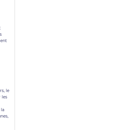
t
s
ment
s, le
 les
 la
unes,