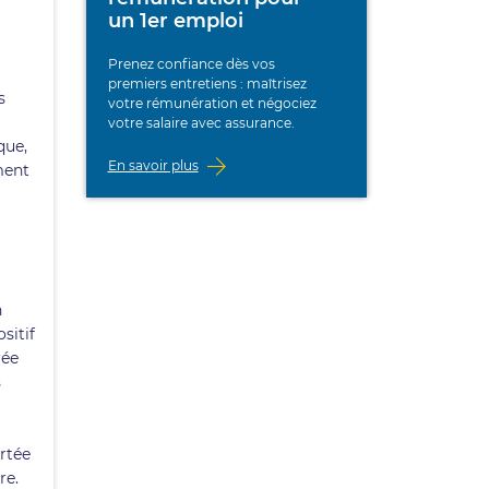
un 1er emploi
Prenez confiance dès vos
premiers entretiens : maîtrisez
s
votre rémunération et négociez
votre salaire avec assurance.
que,
En savoir plus
ment
n
sitif
rée
s
ortée
re.