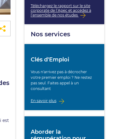
Téléchargez le rapport sur le site
corporate de l’Apec et accédez à
l’ensemble de nos études
Nos services
Clés d'Emploi
Vous n'arrivez pas à décrocher
votre premier emploi ? Ne restez
des
pas seul. Faites appel à un
consultant
En savoir plus
i est
Aborder la
rémunération pour