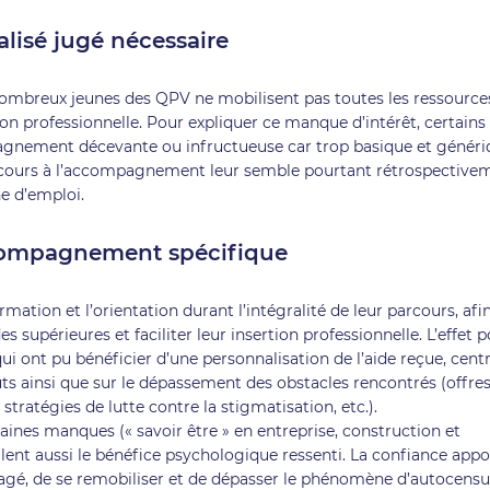
isé jugé nécessaire
ombreux jeunes des QPV ne mobilisent pas toutes les ressource
tion professionnelle. Pour expliquer ce manque d’intérêt, certains
gnement décevante ou infructueuse car trop basique et généri
 recours à l’accompagnement leur semble pourtant rétrospective
he d’emploi.
ccompagnement spécifique
rmation et l’orientation durant l’intégralité de leur parcours, afi
es supérieures et faciliter leur insertion professionnelle. L’effet po
 ont pu bénéficier d’une personnalisation de l’aide reçue, cent
outs ainsi que sur le dépassement des obstacles rencontrés (offre
stratégies de lutte contre la stigmatisation, etc.).
ines manques (« savoir être » en entreprise, construction et
ellent aussi le bénéfice psychologique ressenti. La confiance app
ragé, de se remobiliser et de dépasser le phénomène d’autocensu