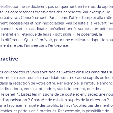
 de sélection ne se déclinent pas uniquement en termes de diplô
te les compétences transverses des candidats. Par exemple : la
a créativité…. Concrètement, Par ailleurs l’offre d’emploi elle-mê
ent nécessaires et non-négociables. Pas de liste à la Prévert ! P
es candidats et les candidates présélectionnés sur ces compétences
ntretien, l’étendue de leurs « soft skills » : le potentiel, la
la différence. Quitte à prévoir, pour une meilleure adaptation au
ntaire dès l’arrivée dans l’entreprise.
ractive
s collaborateurs vous sont fidèles ! Attirez ainsi les candidats su
omme les recruteurs, les candidats sont eux aussi captifs de leur
ans la rédaction de votre offre. Par exemple, si l’intitulé annon
e direction », vous n’obtiendrez, statistiquement, que des
le panel ?... Listez les missions de ce poste et envisagez une nou
 d’organisation ? Chargé.e de mission auprès de la direction ?, e
ra favoriser la mixité des profils. Enfin, n’oubliez pas de menti
les, et parfois déjà pratiqués. Par exemple, la possibilité de