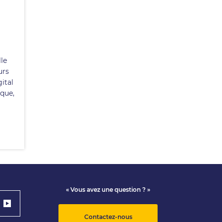
le
urs
ital
ique,
« Vous avez une question ? »
Contactez-nous