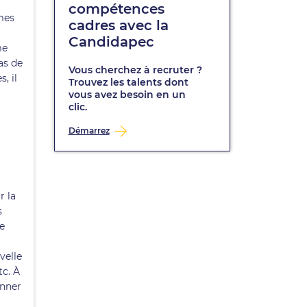
compétences
mes
cadres avec la
Candidapec
me
as de
Vous cherchez à recruter ?
, il
Trouvez les talents dont
vous avez besoin en un
clic.
Démarrez
r la
s
ce
velle
tc. À
onner