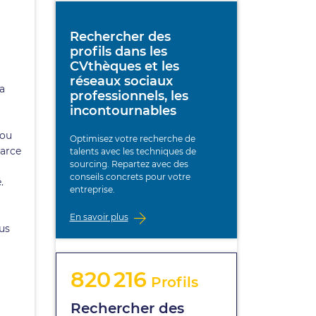
Rechercher des
profils dans les
CVthèques et les
réseaux sociaux
a
professionnels, les
incontournables
 ou
Optimisez votre recherche de
parce
talents avec les techniques de
sourcing. Repartez avec des
conseils concrets pour votre
.
entreprise.
En savoir plus
ous
820 216
Profils
Rechercher des