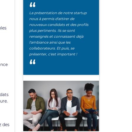
La présentation de notre startup
nous à permis d'attirer de
nouveaux candidats et des profils
bles
plus pertinents. Ils se sont
renseignés et connaissent déjà
l'ambiance ainsi que les
collaborateurs. Et puis, se
présenter, c'est important !
ance
idats
ure.
z des