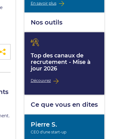
En savoir plus
re
Nos outils
Top des canaux de
recrutement - Mise à
jour 2026
Découvrez
nts
Ce que vous en dites
ment.
Pierre S.
CEO d'une start-up