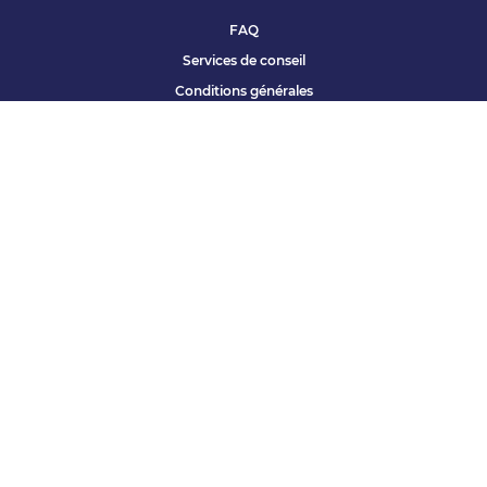
FAQ
Services de conseil
Conditions générales
Qui sommes nous ?
Accessibilité
Partenariats offres
Site corporate
Études Apec
Contact presse