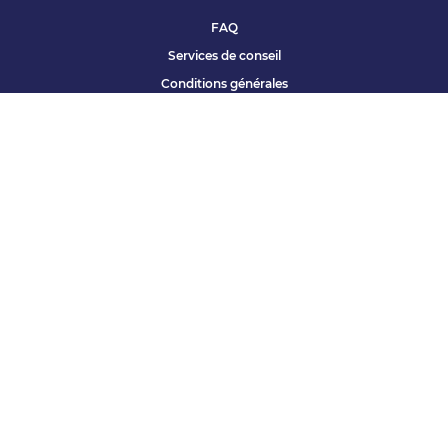
FAQ
Services de conseil
Conditions générales
Qui sommes nous ?
Accessibilité
Partenariats offres
Site corporate
Études Apec
Contact presse