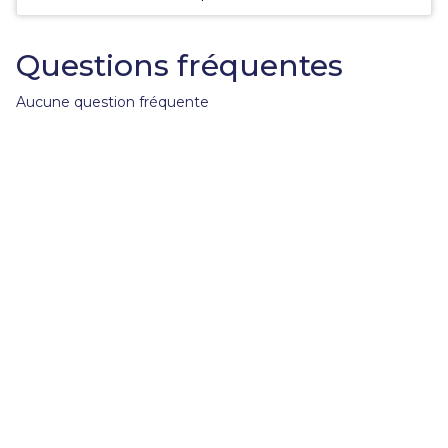
fac
la
sé
Questions fréquentes
Aucune question fréquente