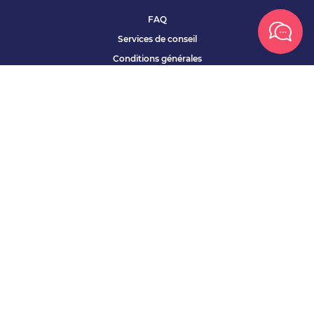
FAQ
Services de conseil
Conditions générales
Qui sommes nous ?
Accessibilité
Partenariats offres
Site corporate
Études Apec
Contact presse