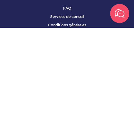
FAQ
Services de conseil
Conditions générales
Qui sommes nous ?
Accessibilité
Partenariats offres
Site corporate
Études Apec
Contact presse