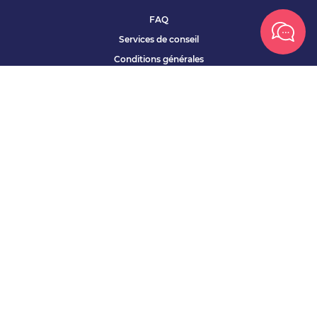
FAQ
Services de conseil
Conditions générales
Qui sommes nous ?
Accessibilité
Partenariats offres
Site corporate
Études Apec
Contact presse