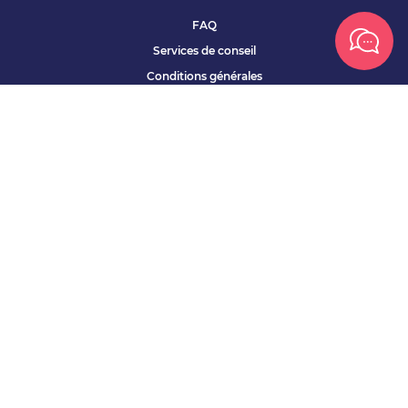
FAQ
Services de conseil
Conditions générales
Qui sommes nous ?
Accessibilité
Partenariats offres
Site corporate
Études Apec
Contact presse