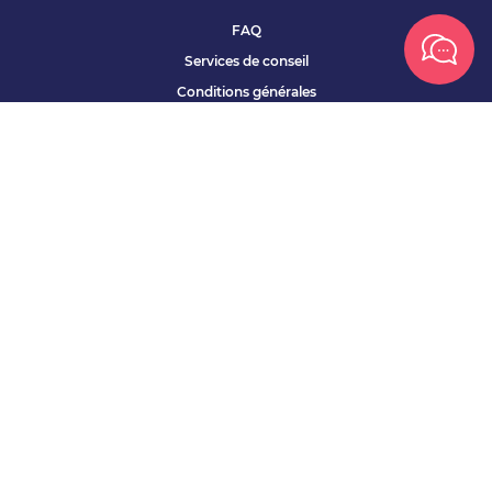
FAQ
Services de conseil
Conditions générales
Qui sommes nous ?
Accessibilité
Partenariats offres
Site corporate
Études Apec
Contact presse