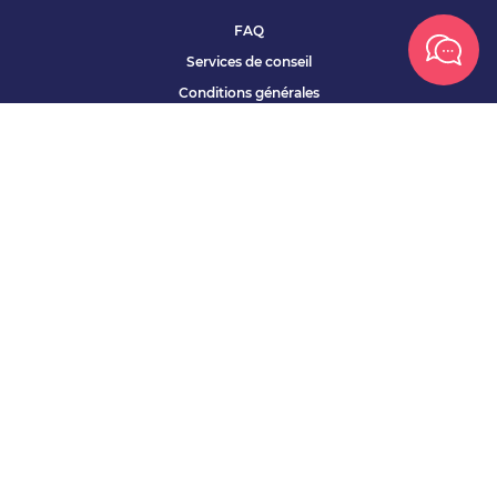
FAQ
Services de conseil
Conditions générales
Qui sommes nous ?
Accessibilité
Partenariats offres
Site corporate
Études Apec
Contact presse