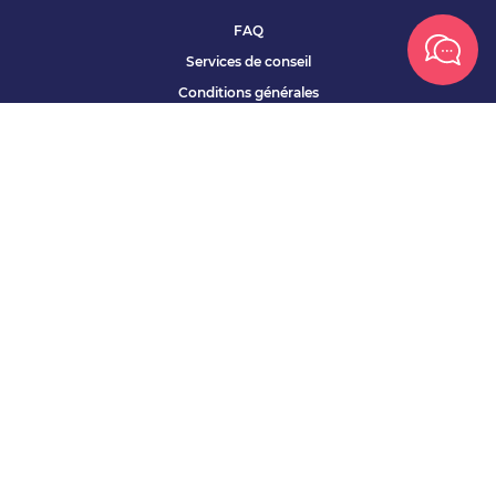
FAQ
Services de conseil
Conditions générales
Qui sommes nous ?
Accessibilité
Partenariats offres
Site corporate
Études Apec
Contact presse