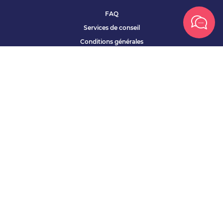
FAQ
Services de conseil
Conditions générales
Qui sommes nous ?
Accessibilité
Partenariats offres
Site corporate
Études Apec
Contact presse