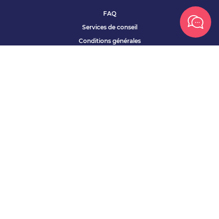
FAQ
Services de conseil
Conditions générales
Qui sommes nous ?
Accessibilité
Partenariats offres
Site corporate
Études Apec
Contact presse