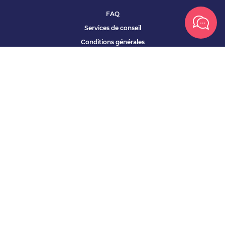
FAQ
Services de conseil
Conditions générales
Qui sommes nous ?
Accessibilité
Partenariats offres
Site corporate
Études Apec
Contact presse