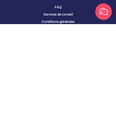
FAQ
Services de conseil
Conditions générales
Qui sommes nous ?
Accessibilité
Partenariats offres
Site corporate
Études Apec
Contact presse