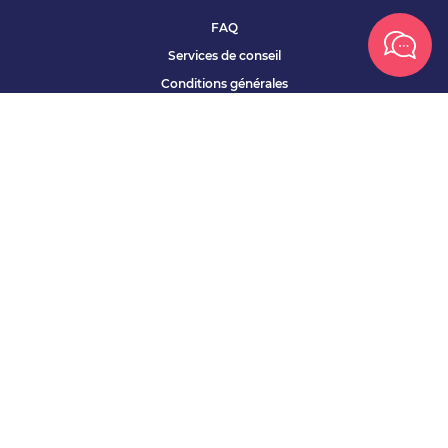
FAQ
Services de conseil
Conditions générales
Qui sommes nous ?
Accessibilité
Partenariats offres
Site corporate
Études Apec
Contact presse