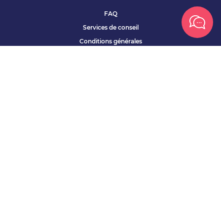
FAQ
Services de conseil
Conditions générales
Qui sommes nous ?
Accessibilité
Partenariats offres
Site corporate
Études Apec
Contact presse