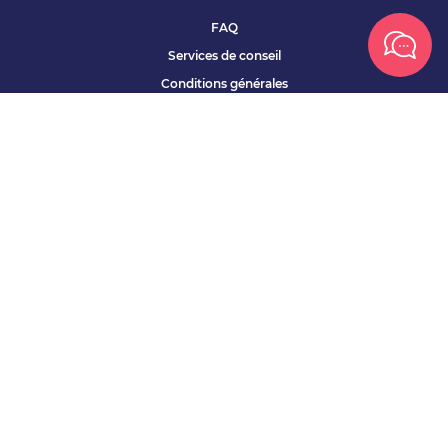
FAQ
Services de conseil
Conditions générales
Qui sommes nous ?
Accessibilité
Partenariats offres
Site corporate
Études Apec
Contact presse