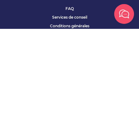
FAQ
Services de conseil
Conditions générales
Qui sommes nous ?
Accessibilité
Partenariats offres
Site corporate
Études Apec
Contact presse