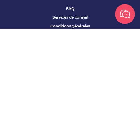
FAQ
Services de conseil
Conditions générales
Qui sommes nous ?
Accessibilité
Partenariats offres
Site corporate
Études Apec
Contact presse