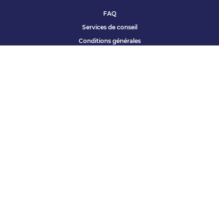
FAQ
Services de conseil
Conditions générales
Qui sommes nous ?
Accessibilité
Partenariats offres
Site corporate
Études Apec
Contact presse