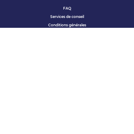
FAQ
Services de conseil
Conditions générales
Qui sommes nous ?
Accessibilité
Partenariats offres
Site corporate
Études Apec
Contact presse