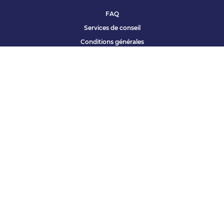
FAQ
Services de conseil
Conditions générales
Qui sommes nous ?
Accessibilité
Partenariats offres
Site corporate
Études Apec
Contact presse