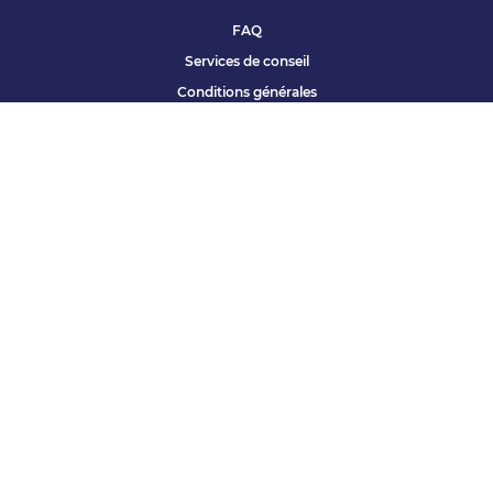
FAQ
Services de conseil
Conditions générales
Qui sommes nous ?
Accessibilité
Partenariats offres
Site corporate
Études Apec
Contact presse