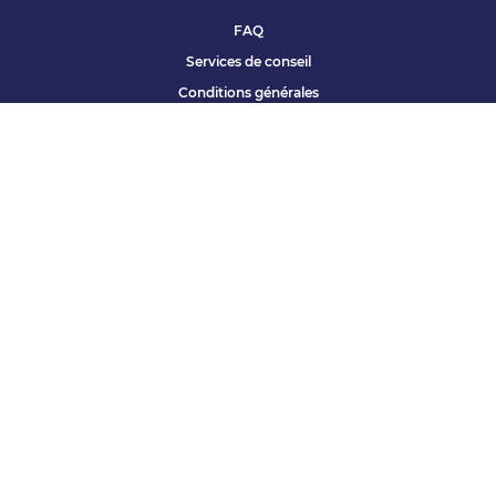
FAQ
Services de conseil
Conditions générales
Qui sommes nous ?
Accessibilité
Partenariats offres
Site corporate
Études Apec
Contact presse