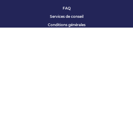
FAQ
Services de conseil
Conditions générales
Qui sommes nous ?
Accessibilité
Partenariats offres
Site corporate
Études Apec
Contact presse