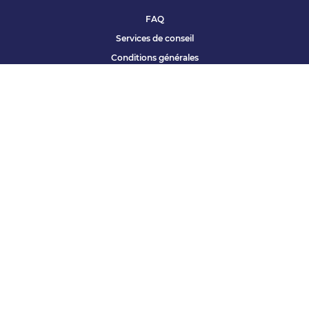
FAQ
Services de conseil
Conditions générales
Qui sommes nous ?
Accessibilité
Partenariats offres
Site corporate
Études Apec
Contact presse