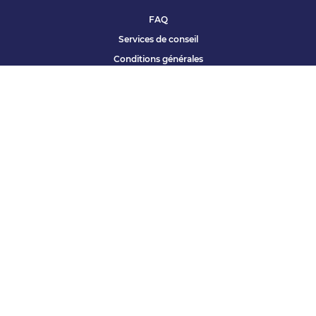
FAQ
Services de conseil
Conditions générales
Qui sommes nous ?
Accessibilité
Partenariats offres
Site corporate
Études Apec
Contact presse