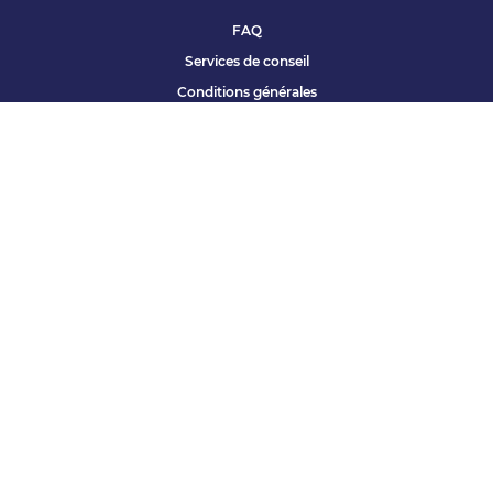
FAQ
Services de conseil
Conditions générales
Qui sommes nous ?
Accessibilité
Partenariats offres
Site corporate
Études Apec
Contact presse