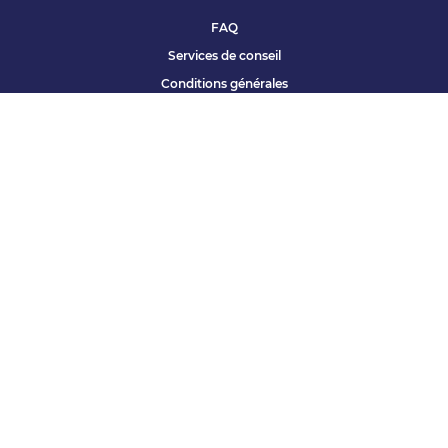
FAQ
Services de conseil
Conditions générales
Qui sommes nous ?
Accessibilité
Partenariats offres
Site corporate
Études Apec
Contact presse