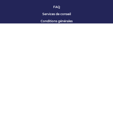
FAQ
Services de conseil
Conditions générales
Qui sommes nous ?
Accessibilité
Partenariats offres
Site corporate
Études Apec
Contact presse