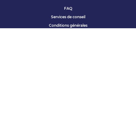
FAQ
Services de conseil
Conditions générales
Qui sommes nous ?
Accessibilité
Partenariats offres
Site corporate
Études Apec
Contact presse