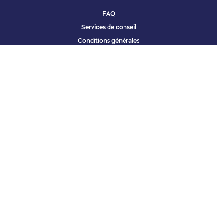
FAQ
Services de conseil
Conditions générales
Qui sommes nous ?
Accessibilité
Partenariats offres
Site corporate
Études Apec
Contact presse