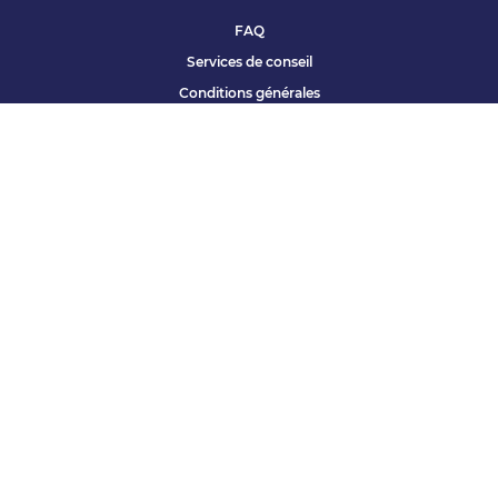
FAQ
Services de conseil
Conditions générales
Qui sommes nous ?
Accessibilité
Partenariats offres
Site corporate
Études Apec
Contact presse