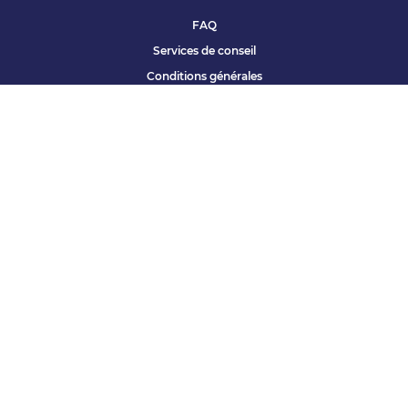
FAQ
Services de conseil
Conditions générales
Qui sommes nous ?
Accessibilité
Partenariats offres
Site corporate
Études Apec
Contact presse