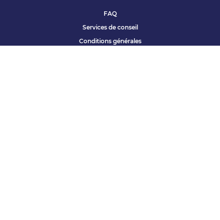
FAQ
Services de conseil
Conditions générales
Qui sommes nous ?
Accessibilité
Partenariats offres
Site corporate
Études Apec
Contact presse