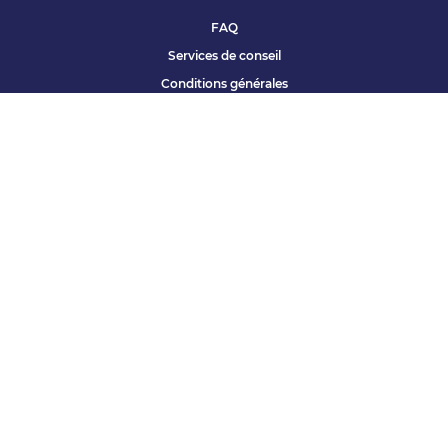
FAQ
Services de conseil
Conditions générales
Qui sommes nous ?
Accessibilité
Partenariats offres
Site corporate
Études Apec
Contact presse