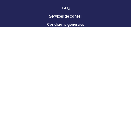
FAQ
Services de conseil
Conditions générales
Qui sommes nous ?
Accessibilité
Partenariats offres
Site corporate
Études Apec
Contact presse