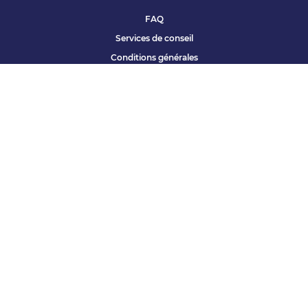
FAQ
Services de conseil
Conditions générales
Qui sommes nous ?
Accessibilité
Partenariats offres
Site corporate
Études Apec
Contact presse