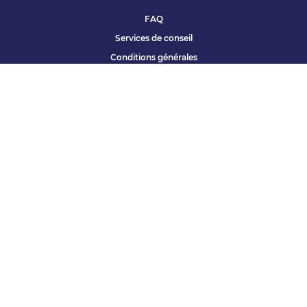
FAQ
Services de conseil
Conditions générales
Qui sommes nous ?
Accessibilité
Partenariats offres
Site corporate
Études Apec
Contact presse