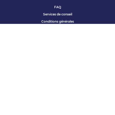
FAQ
Services de conseil
Conditions générales
Qui sommes nous ?
Accessibilité
Partenariats offres
Site corporate
Études Apec
Contact presse